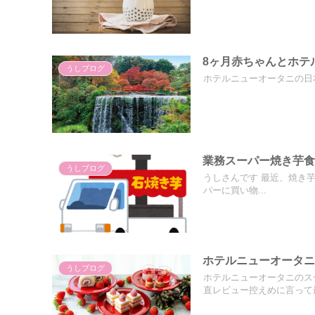
8ヶ月赤ちゃんとホテ
うしブログ
ホテルニューオータニの日
業務スーパー焼き芋
うしブログ
うしさんです 最近、焼き
パーに買い物...
ホテルニューオータニ
うしブログ
ホテルニューオータニのス
直レビュー控えめに言って